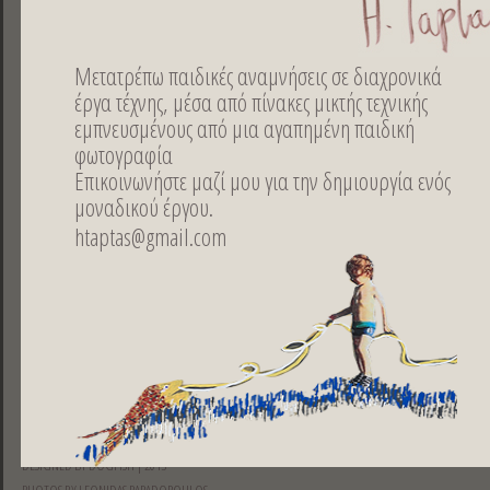
Μετατρέπω παιδικές αναμνήσεις σε διαχρονικά
έργα τέχνης, μέσα από πίνακες μικτής τεχνικής
Ακρυλικό σε Kαμβά, 100x120 εκ.
εμπνευσμένους από μια αγαπημένη παιδική
φωτογραφία
Επικοινωνήστε μαζί μου για την δημιουργία ενός
μοναδικού έργου.
htaptas@gmail.com
Κοινoποιήστε
ελληνικά |
english |
français
DESIGNED BY DOGFISH | 2013